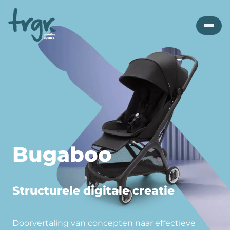
Bugaboo
Structurele digitale creatie
Doorvertaling van concepten naar effectieve