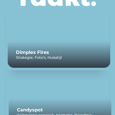
Dimplex Fires
,
,
Strategie
Foto's
Huisstijl
Candyspot
,
,
,
Campagne concept
Animatie
Branding