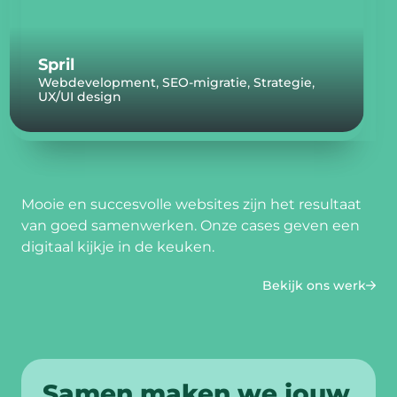
Spril
,
,
,
Webdevelopment
SEO-migratie
Strategie
UX/UI design
Mooie en succesvolle websites zijn het resultaat
van goed samenwerken. Onze cases geven een
digitaal kijkje in de keuken.
Bekijk ons werk
Samen maken we jouw